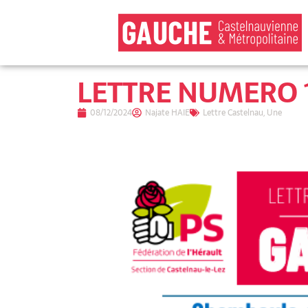
LETTRE NUMERO 
08/12/2024
Najate HAIE
Lettre Castelnau
,
Une