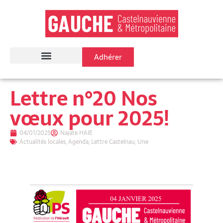
Adhérer
Lettre n°20 Nos
vœux pour 2025!
04/01/2025
Najate HAIE
Actualités locales
,
Agenda
,
Lettre Castelnau
,
Une