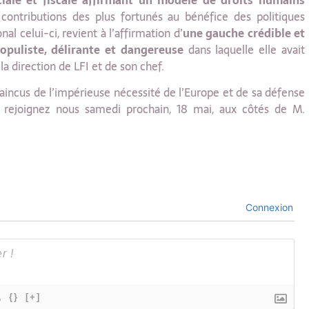
iale et fiscale affirmant un modèle de droits humains
 contributions des plus fortunés au bénéfice des politiques
nal celui-ci, revient à l’affirmation d’
une gauche crédible et
opuliste, délirante et dangereuse
dans laquelle elle avait
a direction de LFI et de son chef.
aincus de l’impérieuse nécessité de l’Europe et de sa défense
s rejoignez nous samedi prochain, 18 mai, aux côtés de M.
Connexion
{}
[+]