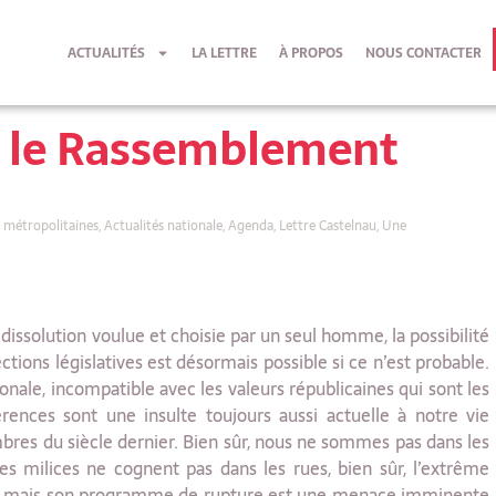
ACTUALITÉS
LA LETTRE
À PROPOS
NOUS CONTACTER
re le Rassemblement
s métropolitaines
,
Actualités nationale
,
Agenda
,
Lettre Castelnau
,
Une
 dissolution voulue et choisie par un seul homme, la possibilité
ctions législatives est désormais possible si ce n’est probable.
nale, incompatible avec les valeurs républicaines qui sont les
érences sont une insulte toujours aussi actuelle à notre vie
bres du siècle dernier. Bien sûr, nous ne sommes pas dans les
es milices ne cognent pas dans les rues, bien sûr, l’extrême
oir mais son programme de rupture est une menace imminente