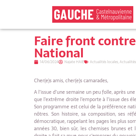
Faire front cont
National
14/06/2024
Najate HAIE
Actualités locales
,
Actualité
Cher(e)s amis, cher(e)s camarades,
A l’issue d’une semaine un peu folle, après une
que l’extrême droite l’emporte à l’issue des éle
Son programme est celui de la préférence natio
nôtres. Son histoire, sa composition, ses réf
démocratique, rappelant les pages les plus som
années 30, bien sûr, les chemises brunes et l
droite a fait sa mue pour s’emparer du pouv