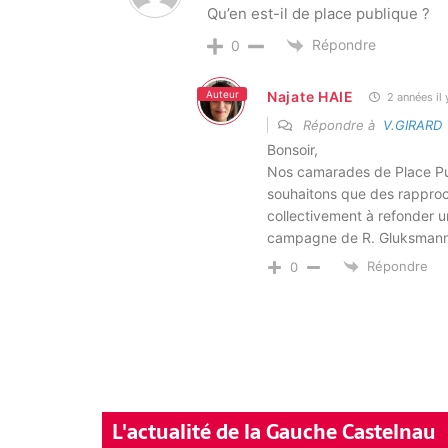
Qu’en est-il de place publique ?
Répondre
0
Auteur
Najate HAIE
2 années il 
Répondre à
V.GIRARD
Bonsoir,
Nos camarades de Place Pu
souhaitons que des rapproc
collectivement à refonder u
campagne de R. Gluksmann
Répondre
0
L'actualité de la Gauche Castelnau