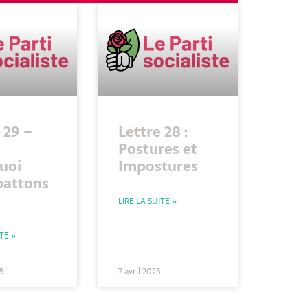
 29 –
Lettre 28 :
Postures et
uoi
Impostures
battons
LIRE LA SUITE »
ITE »
25
7 avril 2025