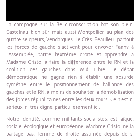
La campagne sur la 3e circonscription bat son plein.
Castelnau bien sûr mais aussi Montpellier au plan des
quatre seigneurs, Vendargues, Le Crès, Beaulieu…partout
les forces de gauche s’activent pour envoyer Fanny à
l’Assemblée, battre l’extrême droite et apprendre à
Madame Cristol à faire la différence entre le RN et la
coalition des gauches dans Midi Libre. Le débat
démocratique ne gagne rien à établir une absurde
symétrie entre le positionnement de l’alliance des
gauches et le RN, à moins de souhaiter la démobilisation
des forces républicaines entre les deux tours. Ce n’est ni
sérieux, ni très digne, particulièrement ici.
Notre identité, comme militants socialistes, est laïque,
sociale, écologique et européenne. Madame Cristol ne la
partage pas, femme de droite assumée depuis de si