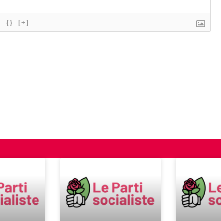
{}
[+]